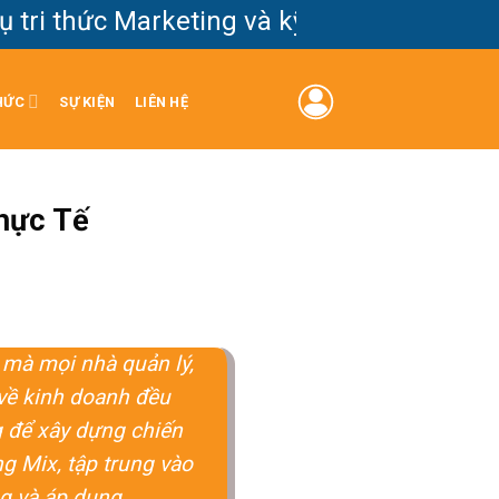
thức Marketing và kỹ năng thực chiến cho
HỨC
SỰ KIỆN
LIÊN HỆ
Thực Tế
 mà mọi nhà quản lý,
về kinh doanh đều
g để xây dựng chiến
ng Mix, tập trung vào
g và áp dụng.