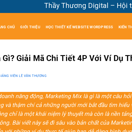
Thầy Thương Digital – Hội tụ tri 
ANG CHỦ
GIỚI THIỆU
HỌC THIẾT KẾ WEBSITE WORDPRESS
KIẾN T
 Gì? Giải Mã Chi Tiết 4P Với Ví Dụ 
GIẢNG VIÊN LÊ VĂN THƯƠNG
 doanh năng động, Marketing Mix là gì là một câu hỏi
g và thậm chí cả những người mới bắt đầu tìm hiểu 
ng chỉ là một khái niệm lý thuyết mà còn là nền tản
công. Bài viết này sẽ đi sâu vào bản chất của Marketi
n với những ví dụ thực tế giúp bạn dễ dàng hình dun