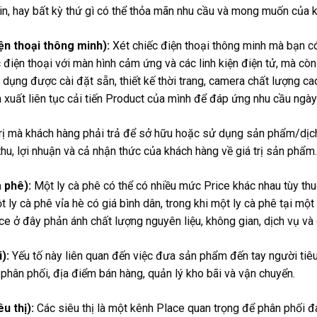
 tin, hay bất kỳ thứ gì có thể thỏa mãn nhu cầu và mong muốn của 
iện thoại thông minh):
Xét chiếc điện thoại thông minh mà bạn c
c điện thoại với màn hình cảm ứng và các linh kiện điện tử, mà cò
 dụng được cài đặt sẵn, thiết kế thời trang, camera chất lượng c
 xuất liên tục cải tiến Product của mình để đáp ứng nhu cầu ngà
trị mà khách hàng phải trả để sở hữu hoặc sử dụng sản phẩm/dịch
hu, lợi nhuận và cả nhận thức của khách hàng về giá trị sản phẩm.
à phê):
Một ly cà phê có thể có nhiều mức Price khác nhau tùy thu
t ly cà phê vỉa hè có giá bình dân, trong khi một ly cà phê tại mộ
ice ở đây phản ánh chất lượng nguyên liệu, không gian, dịch vụ và c
):
Yếu tố này liên quan đến việc đưa sản phẩm đến tay người tiêu
phân phối, địa điểm bán hàng, quản lý kho bãi và vận chuyển.
êu thị):
Các siêu thị là một kênh Place quan trọng để phân phối đa