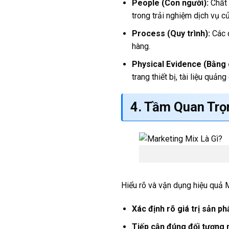
People (Con người):
Chất 
trong trải nghiệm dịch vụ c
Process (Quy trình):
Các q
hàng.
Physical Evidence (Bằng 
trang thiết bị, tài liệu quảng
4. Tầm Quan Trọ
Hiểu rõ và vận dụng hiệu quả M
Xác định rõ giá trị sản p
Tiếp cận đúng đối tượng 