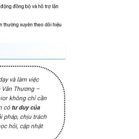
động đồng bộ và hỗ trợ lẫn
n thường xuyên theo dõi hiệu
ạy và làm việc
Lê Văn Thương –
nior không chỉ cần
ần có
tư duy của
i pháp, chịu trách
ọc hỏi, cập nhật