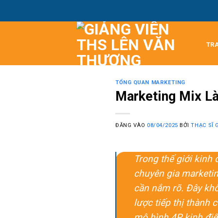
Bỏ
qua
nội
dung
TR
TỔNG QUAN MARKETING
Marketing Mix Là
ĐĂNG VÀO
08/04/2025
BỞI
THẠC SĨ 
Trong thế giới kinh
chuyên gia marketin
cần nắm rõ. Đây khô
lược tiếp thị thành 
mô hình 4P kinh điể