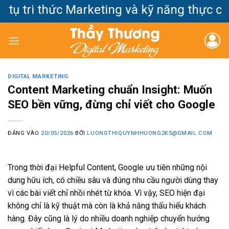
Bỏ
 tri thức Marketing và kỹ năng thực chiế
qua
nội
dung
DIGITAL MARKETING
Content Marketing chuẩn Insight: Muốn
SEO bền vững, đừng chỉ viết cho Google
ĐĂNG VÀO
20/05/2026
BỞI
LUONGTHIQUYNHHUONG2K5@GMAIL.COM
Trong thời đại Helpful Content, Google ưu tiên những nội
dung hữu ích, có chiều sâu và đúng nhu cầu người dùng thay
vì các bài viết chỉ nhồi nhét từ khóa. Vì vậy, SEO hiện đại
không chỉ là kỹ thuật mà còn là khả năng thấu hiểu khách
hàng. Đây cũng là lý do nhiều doanh nghiệp chuyển hướng