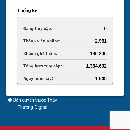
Thống kê
Online Visitors:
0
Today's Views:
2.961
Last 30 Days Views:
136.206
Total Views:
1.364.692
Total Users:
1.645
© Bản quyền thuộc Thầy
Thương Digital