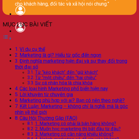
cho khách hàng, đối tác và xã hội nói chung.”
MỤC LỤC BÀI VIẾT
Ví dụ cụ thể
Marketing là gì? Hiểu từ gốc đến ngọn
Định nghĩa marketing hiện đại và sự thay đổi trong
thời đại số
Từ “kéo khách” đến “giữ khách”
Từ “một chiều” đến “hai chiều”
Sự cá nhân hóa là chìa khóa
Các loại hình Marketing phổ biến hiện nay
Lời khuyên từ chuyên gia
Marketing phù hợp với ai? Bạn có nên theo nghề?
Kết Luận: Marketing – không chỉ là nghề, mà là góc
nhìn về thế giới
Câu Hỏi Thường Gặp (FAQ)
1. Marketing có phải là bán hàng không?
2. Muốn học marketing thì bắt đầu từ đâu?
3. Marketing có cần năng khiếu không?