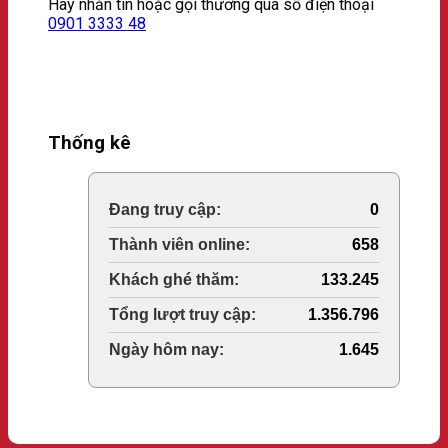
Hãy nhắn tin hoặc gọi thương qua số điện thoại
0901 3333 48
Thống kê
Online Visitors:
0
Today's Views:
658
Last 30 Days Views:
133.245
Total Views:
1.356.796
Total Users:
1.645