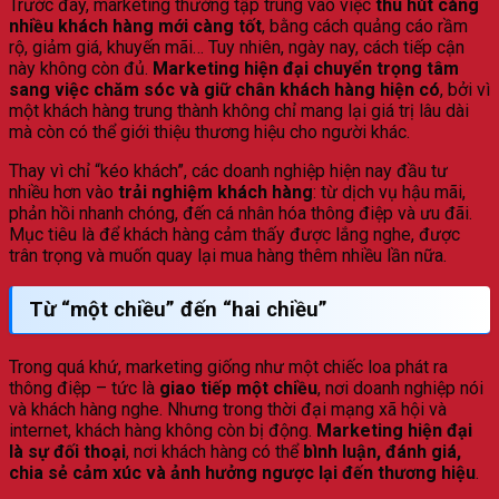
Trước đây, marketing thường tập trung vào việc
thu hút càng
nhiều khách hàng mới càng tốt
, bằng cách quảng cáo rầm
rộ, giảm giá, khuyến mãi… Tuy nhiên, ngày nay, cách tiếp cận
này không còn đủ.
Marketing hiện đại chuyển trọng tâm
sang việc chăm sóc và giữ chân khách hàng hiện có
, bởi vì
một khách hàng trung thành không chỉ mang lại giá trị lâu dài
mà còn có thể giới thiệu thương hiệu cho người khác.
Thay vì chỉ “kéo khách”, các doanh nghiệp hiện nay đầu tư
nhiều hơn vào
trải nghiệm khách hàng
: từ dịch vụ hậu mãi,
phản hồi nhanh chóng, đến cá nhân hóa thông điệp và ưu đãi.
Mục tiêu là để khách hàng cảm thấy được lắng nghe, được
trân trọng và muốn quay lại mua hàng thêm nhiều lần nữa.
Từ “một chiều” đến “hai chiều”
Trong quá khứ, marketing giống như một chiếc loa phát ra
thông điệp – tức là
giao tiếp một chiều
, nơi doanh nghiệp nói
và khách hàng nghe. Nhưng trong thời đại mạng xã hội và
internet, khách hàng không còn bị động.
Marketing hiện đại
là sự đối thoại
, nơi khách hàng có thể
bình luận, đánh giá,
chia sẻ cảm xúc và ảnh hưởng ngược lại đến thương hiệu
.