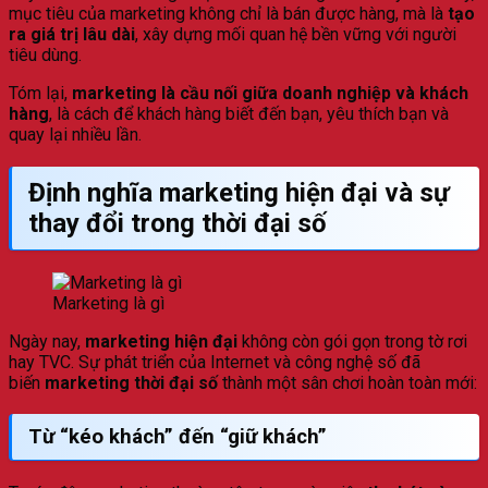
mục tiêu của marketing không chỉ là bán được hàng, mà là
tạo
ra giá trị lâu dài
, xây dựng mối quan hệ bền vững với người
tiêu dùng.
Tóm lại,
marketing là cầu nối giữa doanh nghiệp và khách
hàng
, là cách để khách hàng biết đến bạn, yêu thích bạn và
quay lại nhiều lần.
Định nghĩa marketing hiện đại và sự
thay đổi trong thời đại số
Marketing là gì
Ngày nay,
marketing hiện đại
không còn gói gọn trong tờ rơi
hay TVC. Sự phát triển của Internet và công nghệ số đã
biến
marketing thời đại số
thành một sân chơi hoàn toàn mới:
Từ “kéo khách” đến “giữ khách”