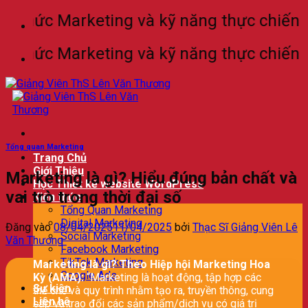
Bỏ
hức Marketing và kỹ năng thực chiến cho t
qua
nội
hức Marketing và kỹ năng thực chiến cho t
dung
Tổng quan Marketing
Trang Chủ
Giới Thiệu
Marketing là gì? Hiểu đúng bản chất và
Học Thiết kế website WordPress
vai trò trong thời đại số
Kiến thức
Tổng Quan Marketing
Digital Marketing
Đăng vào
08/04/2025
11/04/2025
bởi
Thạc Sĩ Giảng Viên Lê
Social Marketing
Văn Thương
Facebook Marketing
TikTok Marketing
Marketing là gì? Theo Hiệp hội Marketing Hoa
Google Ads
Kỳ (AMA):
“Marketing là hoạt động, tập hợp các
Sự kiện
thể chế và quy trình nhằm tạo ra, truyền thông, cung
Liên hệ
cấp và trao đổi các sản phẩm/dịch vụ có giá trị