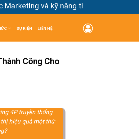
keting và kỹ năng thực chiến cho thế hệ l
HỨC
SỰ KIỆN
LIÊN HỆ
 Thành Công Cho
ing 4P truyền thống
thị hiệu quả một thứ
ng?