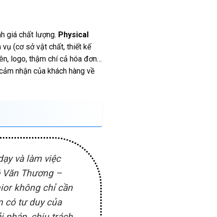
nh giá chất lượng.
Physical
ụ (cơ sở vật chất, thiết kế
iên, logo, thậm chí cả hóa đơn…
h cảm nhận của khách hàng về
ạy và làm việc
Lê Văn Thương –
nior không chỉ cần
n có tư duy của
i pháp, chịu trách