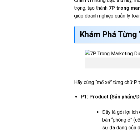
Chính vì những đặc thù này, mô
trọng, tạo thành
7P trong mar
giúp doanh nghiệp quản lý toà
Khám Phá Từng Y
Hãy cùng “mổ xẻ” từng chữ P 
P1: Product (Sản phẩm/Dị
Đây là gói lợi íc
bán “phòng ở” (cốt
sự đa dạng của d