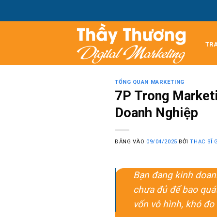
Bỏ
T
qua
nội
dung
TR
TỔNG QUAN MARKETING
7P Trong Market
Doanh Nghiệp
ĐĂNG VÀO
09/04/2025
BỞI
THẠC SĨ 
Bạn đang kinh doanh
chưa đủ để bao quát
vốn vô hình, khó đo