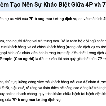
ểm Tạo Nên Sự Khác Biệt Giữa 4P và 7
nên sự ưu việt của
7P trong marketing dịch vụ
so với mô hình 4
vụ, con người đóng vai trò trung tâm. Đó là toàn bộ đội ngũ nhân
p xúc khách hàng, và cả chính khách hàng (trong các dịch vụ có tín
ngoại hình của nhân viên ảnh hưởng trực tiếp đến chất lượng dịch 
People (Con người)
là đầu tư vào tài sản quý giá nhất của
7P t
ình, thủ tục, luồng công việc mà khách hàng trải qua để nhận đượ
kế tốt, hiệu quả, rõ ràng và thân thiện sẽ nâng cao đáng kể trải n
bay online nhanh chóng, quy trình khám chữa bệnh tại bệnh viện kho
ọng của
7P trong marketing dịch vụ
.