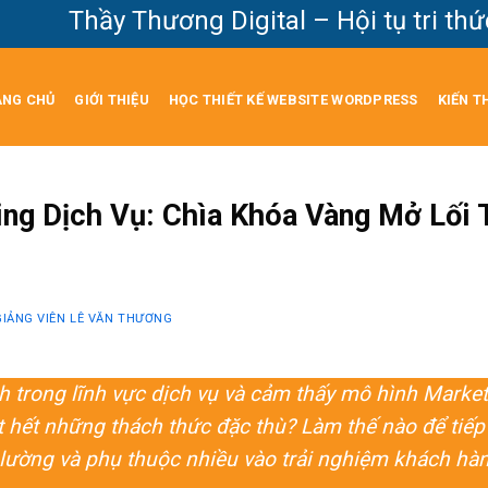
hầy Thương Digital – Hội tụ tri thức Mar
ANG CHỦ
GIỚI THIỆU
HỌC THIẾT KẾ WEBSITE WORDPRESS
KIẾN T
ing Dịch Vụ: Chìa Khóa Vàng Mở Lối
GIẢNG VIÊN LÊ VĂN THƯƠNG
 trong lĩnh vực dịch vụ và cảm thấy mô hình Market
 hết những thách thức đặc thù? Làm thế nào để tiếp 
 lường và phụ thuộc nhiều vào trải nghiệm khách hà