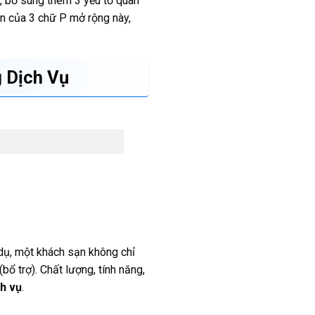
, bổ sung thêm 3 yếu tố quan
ện của 3 chữ P mở rộng này,
 Dịch Vụ
 dụ, một khách sạn không chỉ
bổ trợ). Chất lượng, tính năng,
h vụ
.