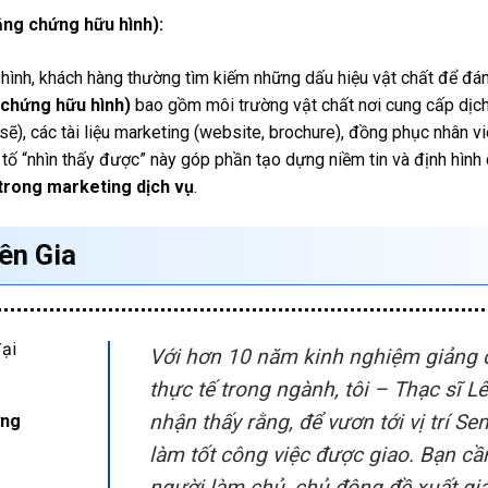
ằng chứng hữu hình):
 hình, khách hàng thường tìm kiếm những dấu hiệu vật chất để đá
chứng hữu hình)
bao gồm môi trường vật chất nơi cung cấp dịch v
 sẽ), các tài liệu marketing (website, brochure), đồng phục nhân v
tố “nhìn thấy được” này góp phần tạo dựng niềm tin và định hìn
trong marketing dịch vụ
.
ên Gia
Với hơn 10 năm kinh nghiệm giảng d
thực tế trong ngành, tôi – Thạc sĩ 
nhận thấy rằng, để vươn tới vị trí Se
ơng
làm tốt công việc được giao. Bạn cầ
người làm chủ, chủ động đề xuất giả