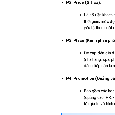
P2: Price (Giá cả):
Là số tiền khách 
thời gian, mức độ
yếu tố then chốt
P3: Place (Kênh phân phối
Đề cập đến địa đi
(nhà hàng, spa, p
dàng tiếp cận là 
P4: Promotion (Quảng bá
Bao gồm các hoạt
(quảng cáo, PR, k
tải giá trị vô hì