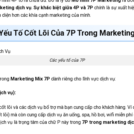
 hình 4P tỏ ra chưa đủ. Đó là lý do
Mô hình 7P Marketing
ra đời
keting dịch vụ
.
Sự khác biệt giữa 4P và 7P
chính là sự xuất hi
n diện hơn các khía cạnh marketing của mình.
ếu Tố Cốt Lõi Của 7P Trong Marketing
Các yếu tố của 7P
trong
Marketing Mix 7P
dành riêng cho lĩnh vực dịch vụ:
ch vụ):
h cốt lõi và các dịch vụ bổ trợ mà bạn cung cấp cho khách hàng. Ví
 lõi) mà còn cung cấp dịch vụ ăn uống, spa, hồ bơi, wifi miễn phí (
ịch vụ là trọng tâm của chữ P này trong
7P trong marketing dịc