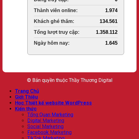
Today's Views:
1.974
Last 30 Days Views:
134.561
Total Views:
1.358.112
Total Users:
1.645
© Bản quyền thuộc Thầy Thương Digital
Trang Chủ
Giới Thiệu
Học Thiết kế website WordPress
Kiến thức
Tổng Quan Marketing
Digital Marketing
Social Marketing
Facebook Marketing
TikTok Marketing