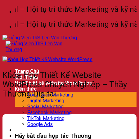
Bỏ
ital – Hội tụ tri thức Marketing và kỹ n
qua
nội
ital – Hội tụ tri thức Marketing và kỹ n
dung
Trang Chủ
Khóa Học Thiết Kế Website
Giới Thiệu
WordPress Chuyên Nghiệp – Thầy
Học Thiết kế website WordPress
Kiến thức
Thương Digital
Tổng Quan Marketing
Digital Marketing
Social Marketing
Facebook Marketing
TikTok Marketing
Google Ads
Sự kiện
Hãy bắt đầu hợp tác Thương
Liên hệ