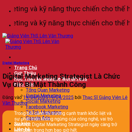
Bỏ
eting và kỹ năng thực chiến cho thế hệ là
qua
nội
eting và kỹ năng thực chiến cho thế hệ là
dung
Digital Marketing
Trang Chủ
Giới Thiệu
Digital Marketing Strategist Là Chức
Học Thiết kế website WordPress
Vụ Gì? Bí Mật Thành Công
Kiến thức
Tổng Quan Marketing
Digital Marketing
Đăng vào
19/04/2025
19/04/2025
bởi
Thạc Sĩ Giảng Viên Lê
Social Marketing
Văn Thương
Facebook Marketing
TikTok Marketing
Trong bối cảnh thị trường cạnh tranh khốc liệt và
Google Ads
sự phát triển không ngừng của công nghệ, vai trò
Sự kiện
của một Digital Marketing Strategist ngày càng trở
Liên hệ
nên quan trọng hơn bao giờ hết.