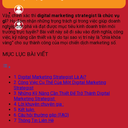
Vậy, chính xác thì
digital marketing strategist là chức vụ
gì
? Họ đảm nhận những trọng trách gì trong việc giúp doanh
nghiệp bứt phá và đạt được mục tiêu kinh doanh trên môi
trường trực tuyến? Bài viết này sẽ đi sâu vào định nghĩa, công
việc, kỹ năng cần thiết và lý do tại sao vị trí này là “chìa khóa
vàng” cho sự thành công của mọi chiến dịch marketing số.
MỤC LỤC BÀI VIẾT
Digital Marketing Strategist Là Ai?
Công Việc Cụ Thể Của Một Digital Marketing
Strategist
Những Kỹ Năng Cần Thiết Để Trở Thành Digital
Marketing Strategist
Lời khuyên chuyên gia :
Kết luận
Câu hỏi thường gặp (FAQ)
Thông Tin Liên Hệ