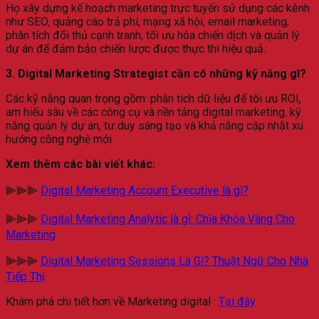
Họ xây dựng kế hoạch marketing trực tuyến sử dụng các kênh
như SEO, quảng cáo trả phí, mạng xã hội, email marketing;
phân tích đối thủ cạnh tranh; tối ưu hóa chiến dịch và quản lý
dự án để đảm bảo chiến lược được thực thi hiệu quả.
3. Digital Marketing Strategist cần có những kỹ năng gì?
Các kỹ năng quan trọng gồm: phân tích dữ liệu để tối ưu ROI,
am hiểu sâu về các công cụ và nền tảng digital marketing, kỹ
năng quản lý dự án, tư duy sáng tạo và khả năng cập nhật xu
hướng công nghệ mới.
Xem thêm các bài viết khác:
⫸⫸⫸
Digital Marketing Account Executive là gì?
⫸⫸⫸
Digital Marketing Analytic là gì: Chìa Khóa Vàng Cho
Marketing
⫸⫸⫸
Digital Marketing Sessions Là Gì? Thuật Ngữ Cho Nhà
Tiếp Thị
Khám phá chi tiết hơn về Marketing digital :
Tại đây