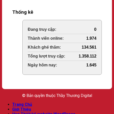
Thống kê
Online Visitors:
0
Today's Views:
1.974
Last 30 Days Views:
134.561
Total Views:
1.358.112
Total Users:
1.645
© Bản quyền thuộc Thầy Thương Digital
Trang Chủ
Giới Thiệu