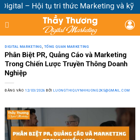
Bỏ
tal – Hội tụ tri thức Marketing và kỹ nă
qua
nội
dung
DIGITAL MARKETING
,
TỔNG QUAN MARKETING
Phân Biệt PR, Quảng Cáo và Marketing
Trong Chiến Lược Truyền Thông Doanh
Nghiệp
ĐĂNG VÀO
12/03/2026
BỞI
LUONGTHIQUYNHHUONG2K5@GMAIL.COM