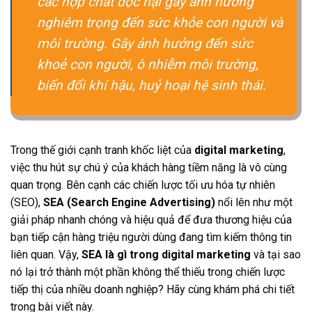
các hợp chất độc hại gây ảnh hưởng
nghiêm trọng đến sức khỏe con người và
môi trường. Gây ảnh hưởng đến sức
khoẻ con người, ô nhiễm môi trường,
biến đổi khí hậu, huỷ hoại hệ sinh thái.
Trong thế giới cạnh tranh khốc liệt của
digital marketing
,
việc thu hút sự chú ý của khách hàng tiềm năng là vô cùng
quan trọng. Bên cạnh các chiến lược tối ưu hóa tự nhiên
(SEO),
SEA (Search Engine Advertising)
nổi lên như một
giải pháp nhanh chóng và hiệu quả để đưa thương hiệu của
bạn tiếp cận hàng triệu người dùng đang tìm kiếm thông tin
liên quan. Vậy,
SEA là gì trong digital marketing
và tại sao
nó lại trở thành một phần không thể thiếu trong chiến lược
tiếp thị của nhiều doanh nghiệp? Hãy cùng khám phá chi tiết
trong bài viết này.