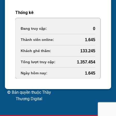
Thống kê
Online Visitors:
0
Today's Views:
1.645
Last 30 Days Views:
133.245
Total Views:
1.357.454
Total Users:
1.645
© Bản quyền thuộc Thầy
Thương Digital