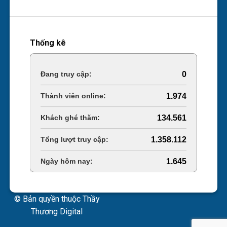
Thống kê
Online Visitors:
0
Today's Views:
1.974
Last 30 Days Views:
134.561
Total Views:
1.358.112
Total Users:
1.645
© Bản quyền thuộc Thầy
Thương Digital