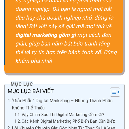
sự nghiệp cá nhân và sự phát triển của
doanh nghiệp. Dù bạn là người mới bắt
đầu hay chủ doanh nghiệp nhỏ, đừng lo
lắng! Bài viết này sẽ giải mã mọi thứ về
digital marketing gồm gì
một cách đơn
giản, giúp bạn nắm bắt bức tranh tổng
thể và tự tin hơn trên hành trình số. Cùng
khám phá nhé!
MỤC LỤC
MỤC LỤC BÀI VIẾT
“Giải Phẫu” Digital Marketing – Những Thành Phần
Không Thể Thiếu
Vậy Chính Xác Thì Digital Marketing Gồm Gì?
Các Kênh Digital Marketing Phổ Biến Bạn Cần Biết:
Lời Khuyên Chuyên Gia: Góc Nhìn Từ Thạc Sĩ Lê Văn