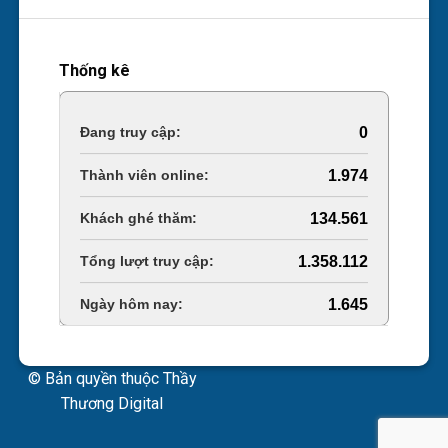
Thống kê
Online Visitors:
0
Today's Views:
1.974
Last 30 Days Views:
134.561
Total Views:
1.358.112
Total Users:
1.645
© Bản quyền thuộc Thầy
Thương Digital