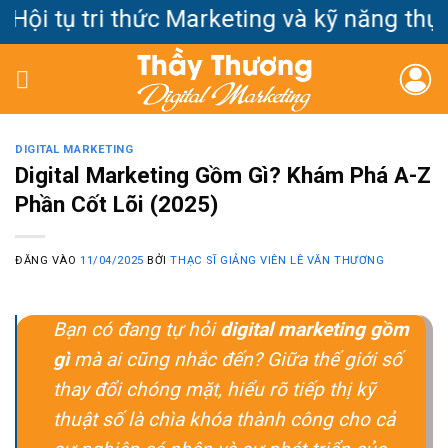
Bỏ
ội tụ tri thức Marketing và kỹ năng thực 
qua
nội
dung
DIGITAL MARKETING
Digital Marketing Gồm Gì? Khám Phá A-Z
Phần Cốt Lõi (2025)
ĐĂNG VÀO
11/04/2025
BỞI
THẠC SĨ GIẢNG VIÊN LÊ VĂN THƯƠNG
Bạn có đang tự hỏi
digital marketing gồm
gì
mà ai cũng nhắc đến? Giữa thế giới số
thay đổi chóng mặt, hiểu rõ tiếp thị kỹ
thuật số là chìa khóa thành công cho cả