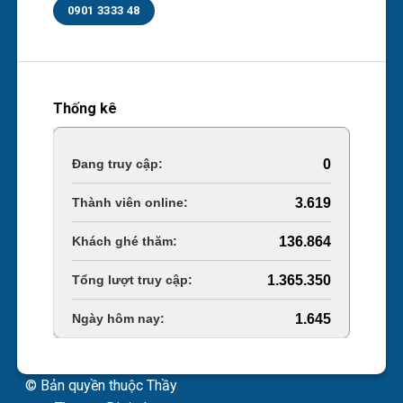
0901 3333 48
Thống kê
Online Visitors:
0
Today's Views:
3.619
Last 30 Days Views:
136.864
Total Views:
1.365.350
Total Users:
1.645
© Bản quyền thuộc Thầy