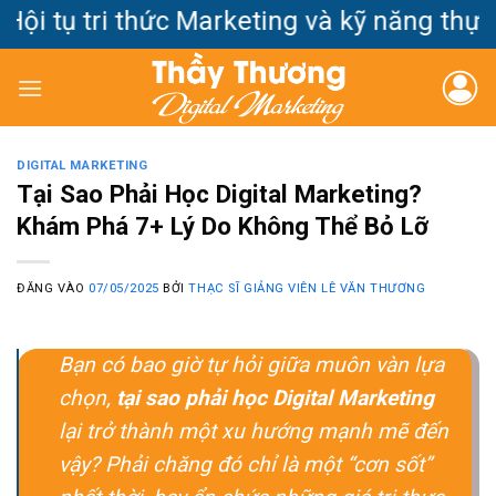
Bỏ
 tụ tri thức Marketing và kỹ năng thực ch
qua
nội
dung
DIGITAL MARKETING
Tại Sao Phải Học Digital Marketing?
Khám Phá 7+ Lý Do Không Thể Bỏ Lỡ
ĐĂNG VÀO
07/05/2025
BỞI
THẠC SĨ GIẢNG VIÊN LÊ VĂN THƯƠNG
Bạn có bao giờ tự hỏi giữa muôn vàn lựa
chọn,
tại sao phải học Digital Marketing
lại trở thành một xu hướng mạnh mẽ đến
vậy? Phải chăng đó chỉ là một “cơn sốt”