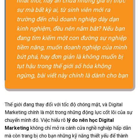
nhất thời, hay ẩn chứa những giá trị thực
sự mà bất kỳ ai, từ sinh viên mới ra
trường đến chủ doanh nghiệp dày dạn
kinh nghiệm, đều nên nắm bắt? Nếu bạn
đang tìm kiếm một con đường sự nghiệp
tiềm năng, muốn doanh nghiệp của mình
bứt phá, hay đơn giản là không muốn bị
tụt hậu trong thế giới số hóa không
ngừng, bài viết này chính là dành cho bạn
Thế giới đang thay đổi với tốc độ chóng mặt, và Digital
Marketing chính là một trong những động lực cốt lõi của sự
chuyển mình đó. Việc hiểu rõ
lý do nên học Digital
Marketing
không chỉ mở ra cánh cửa nghề nghiệp hấp dẫn
mà còn trang bị cho bạn những kỹ năng thiết yếu để thành