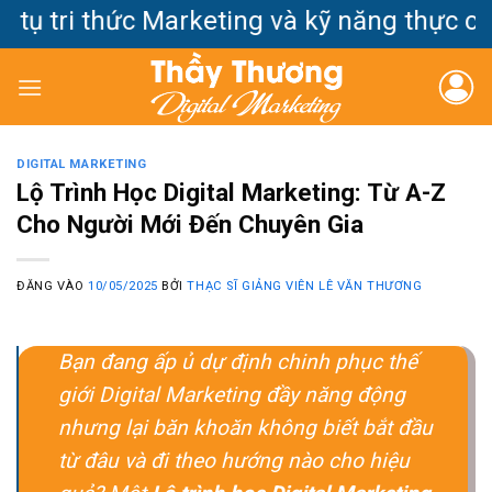
Bỏ
tri thức Marketing và kỹ năng thực chiến 
qua
nội
dung
DIGITAL MARKETING
Lộ Trình Học Digital Marketing: Từ A-Z
Cho Người Mới Đến Chuyên Gia
ĐĂNG VÀO
10/05/2025
BỞI
THẠC SĨ GIẢNG VIÊN LÊ VĂN THƯƠNG
Bạn đang ấp ủ dự định chinh phục thế
giới Digital Marketing đầy năng động
nhưng lại băn khoăn không biết bắt đầu
từ đâu và đi theo hướng nào cho hiệu