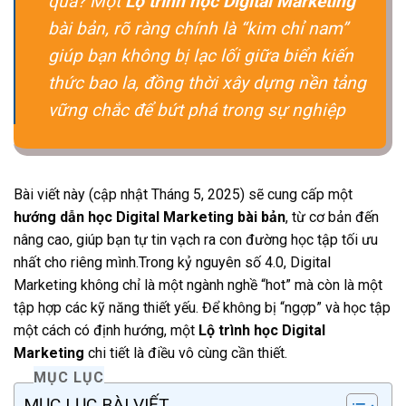
quả? Một
Lộ trình học Digital Marketing
bài bản, rõ ràng chính là “kim chỉ nam”
giúp bạn không bị lạc lối giữa biển kiến
thức bao la, đồng thời xây dựng nền tảng
vững chắc để bứt phá trong sự nghiệp
Bài viết này (cập nhật Tháng 5, 2025) sẽ cung cấp một
hướng dẫn học Digital Marketing bài bản
, từ cơ bản đến
nâng cao, giúp bạn tự tin vạch ra con đường học tập tối ưu
nhất cho riêng mình.Trong kỷ nguyên số 4.0, Digital
Marketing không chỉ là một ngành nghề “hot” mà còn là một
tập hợp các kỹ năng thiết yếu. Để không bị “ngợp” và học tập
một cách có định hướng, một
Lộ trình học Digital
Marketing
chi tiết là điều vô cùng cần thiết.
MỤC LỤC
MỤC LỤC BÀI VIẾT