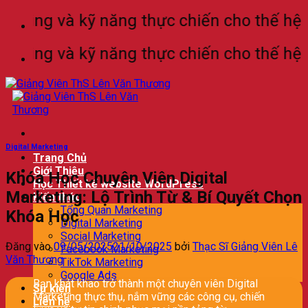
Bỏ
ng và kỹ năng thực chiến cho thế hệ làm 
qua
nội
ng và kỹ năng thực chiến cho thế hệ làm 
dung
Digital Marketing
Trang Chủ
Giới Thiệu
Khóa Học Chuyên Viên Digital
Học Thiết kế website WordPress
Marketing: Lộ Trình Từ & Bí Quyết Chọn
Kiến thức
Tổng Quan Marketing
Khóa Học
Digital Marketing
Social Marketing
Đăng vào
09/05/2025
21/10/2025
bởi
Thạc Sĩ Giảng Viên Lê
Facebook Marketing
Văn Thương
TikTok Marketing
Google Ads
Bạn khát khao trở thành một chuyên viên Digital
Sự kiện
Marketing thực thụ, nắm vững các công cụ, chiến
Liên hệ