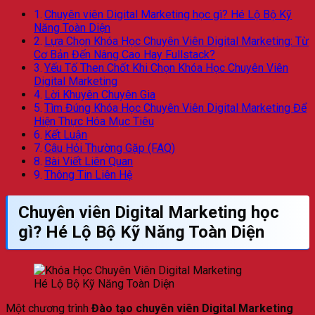
Chuyên viên Digital Marketing học gì? Hé Lộ Bộ Kỹ
Năng Toàn Diện
Lựa Chọn Khóa Học Chuyên Viên Digital Marketing: Từ
Cơ Bản Đến Nâng Cao Hay Fullstack?
Yếu Tố Then Chốt Khi Chọn Khóa Học Chuyên Viên
Digital Marketing
Lời Khuyên Chuyên Gia
Tìm Đúng Khóa Học Chuyên Viên Digital Marketing Để
Hiện Thực Hóa Mục Tiêu
Kết Luận
Câu Hỏi Thường Gặp (FAQ)
Bài Viết Liên Quan
Thông Tin Liên Hệ
Chuyên viên Digital Marketing học
gì?
Hé Lộ Bộ Kỹ Năng Toàn Diện
Hé Lộ Bộ Kỹ Năng Toàn Diện
Một chương trình
Đào tạo chuyên viên Digital Marketing