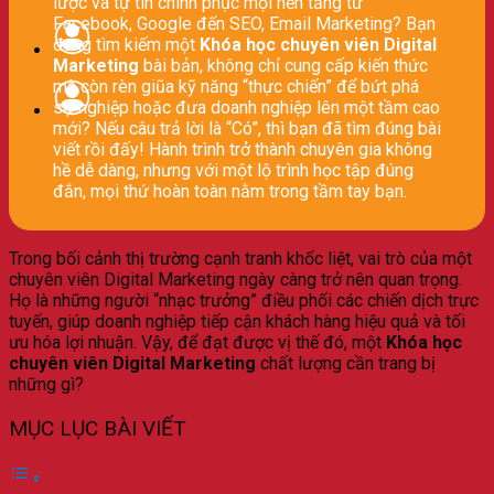
lược và tự tin chinh phục mọi nền tảng từ
Facebook, Google đến SEO, Email Marketing? Bạn
đang tìm kiếm một
Khóa học chuyên viên Digital
Marketing
bài bản, không chỉ cung cấp kiến thức
mà còn rèn giũa kỹ năng “thực chiến” để bứt phá
sự nghiệp hoặc đưa doanh nghiệp lên một tầm cao
mới? Nếu câu trả lời là “Có”, thì bạn đã tìm đúng bài
viết rồi đấy! Hành trình trở thành chuyên gia không
hề dễ dàng, nhưng với một lộ trình học tập đúng
đắn, mọi thứ hoàn toàn nằm trong tầm tay bạn.
Trong bối cảnh thị trường cạnh tranh khốc liệt, vai trò của một
chuyên viên Digital Marketing ngày càng trở nên quan trọng.
Họ là những người “nhạc trưởng” điều phối các chiến dịch trực
tuyến, giúp doanh nghiệp tiếp cận khách hàng hiệu quả và tối
ưu hóa lợi nhuận. Vậy, để đạt được vị thế đó, một
Khóa học
chuyên viên Digital Marketing
chất lượng cần trang bị
những gì?
MỤC LỤC BÀI VIẾT