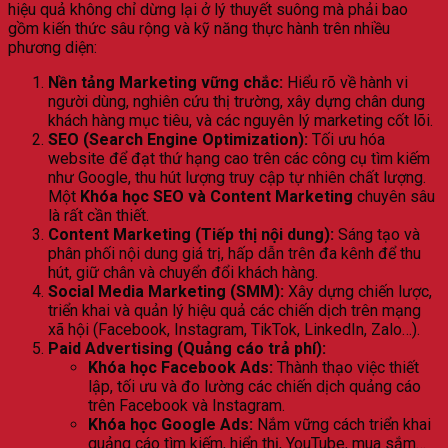
hiệu quả không chỉ dừng lại ở lý thuyết suông mà phải bao
gồm kiến thức sâu rộng và kỹ năng thực hành trên nhiều
phương diện:
Nền tảng Marketing vững chắc:
Hiểu rõ về hành vi
người dùng, nghiên cứu thị trường, xây dựng chân dung
khách hàng mục tiêu, và các nguyên lý marketing cốt lõi.
SEO (Search Engine Optimization):
Tối ưu hóa
website để đạt thứ hạng cao trên các công cụ tìm kiếm
như Google, thu hút lượng truy cập tự nhiên chất lượng.
Một
Khóa học SEO và Content Marketing
chuyên sâu
là rất cần thiết.
Content Marketing (Tiếp thị nội dung):
Sáng tạo và
phân phối nội dung giá trị, hấp dẫn trên đa kênh để thu
hút, giữ chân và chuyển đổi khách hàng.
Social Media Marketing (SMM):
Xây dựng chiến lược,
triển khai và quản lý hiệu quả các chiến dịch trên mạng
xã hội (Facebook, Instagram, TikTok, LinkedIn, Zalo…).
Paid Advertising (Quảng cáo trả phí):
Khóa học Facebook Ads:
Thành thạo việc thiết
lập, tối ưu và đo lường các chiến dịch quảng cáo
trên Facebook và Instagram.
Khóa học Google Ads:
Nắm vững cách triển khai
quảng cáo tìm kiếm, hiển thị, YouTube, mua sắm…