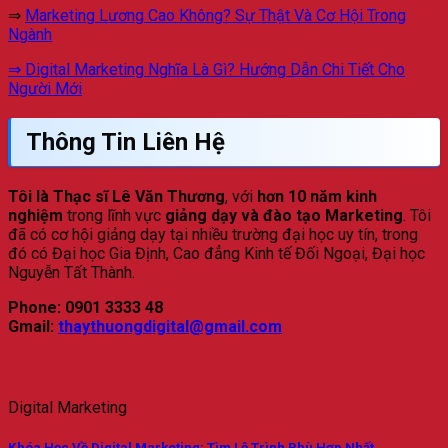
⇒
Marketing Lương Cao Không? Sự Thật Và Cơ Hội Trong
Ngành
⇒ Digital Marketing Nghĩa Là Gì? Hướng Dẫn Chi Tiết Cho
Người Mới
Thông Tin Liên Hệ
Tôi là Thạc sĩ Lê Văn Thương
, với
hơn 10 năm kinh
nghiệm
trong lĩnh vực
giảng dạy và đào tạo Marketing
. Tôi
đã có cơ hội giảng dạy tại nhiều trường đại học uy tín, trong
đó có Đại học Gia Định, Cao đẳng Kinh tế Đối Ngoại, Đại học
Nguyễn Tất Thành.
Phone: 0901 3333 48
Gmail:
thaythuongdigital@gmail.com
Digital Marketing
Khóa Học Về Digital Marketing: Tìm Lộ Trình Phù Hợp Nhất