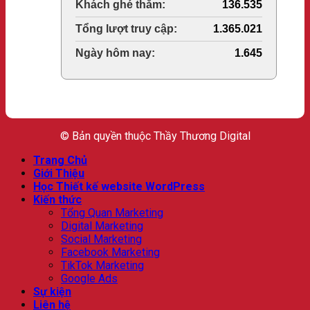
Last 30 Days Views:
136.535
Total Views:
1.365.021
Total Users:
1.645
© Bản quyền thuộc Thầy Thương Digital
Trang Chủ
Giới Thiệu
Học Thiết kế website WordPress
Kiến thức
Tổng Quan Marketing
Digital Marketing
Social Marketing
Facebook Marketing
TikTok Marketing
Google Ads
Sự kiện
Liên hệ