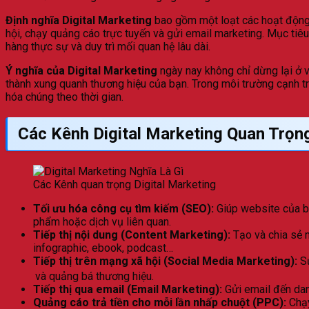
Định nghĩa Digital Marketing
bao gồm một loạt các hoạt động 
hội, chạy quảng cáo trực tuyến và gửi email marketing. Mục tiê
hàng thực sự và duy trì mối quan hệ lâu dài.
Ý nghĩa của Digital Marketing
ngày nay không chỉ dừng lại ở v
thành xung quanh thương hiệu của bạn. Trong môi trường cạnh tr
hóa chúng theo thời gian.
Các Kênh Digital Marketing Quan Trọn
Các Kênh quan trọng Digital Marketing
Tối ưu hóa công cụ tìm kiếm (SEO):
Giúp website của bạ
phẩm hoặc dịch vụ liên quan.
Tiếp thị nội dung (Content Marketing):
Tạo và chia sẻ nộ
infographic, ebook, podcast…
Tiếp thị trên mạng xã hội (Social Media Marketing):
Sử
và quảng bá thương hiệu.
Tiếp thị qua email (Email Marketing):
Gửi email đến dan
Quảng cáo trả tiền cho mỗi lần nhấp chuột (PPC):
Chạy