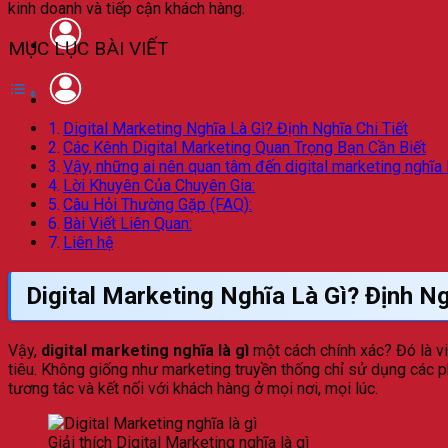
kinh doanh và tiếp cận khách hàng.
MỤC LỤC BÀI VIẾT
Digital Marketing Nghĩa Là Gì? Định Nghĩa Chi Tiết
Các Kênh Digital Marketing Quan Trọng Bạn Cần Biết
Vậy, những ai nên quan tâm đến digital marketing nghĩa 
Lời Khuyên Của Chuyên Gia:
Câu Hỏi Thường Gặp (FAQ):
Bài Viết Liên Quan:
Liên hệ
Digital Marketing Nghĩa Là Gì? Định Ng
Vậy,
digital marketing nghĩa là gì
một cách chính xác? Đó là v
tiêu. Không giống như marketing truyền thống chỉ sử dụng các ph
tương tác và kết nối với khách hàng ở mọi nơi, mọi lúc.
Giải thích Digital Marketing nghĩa là gì