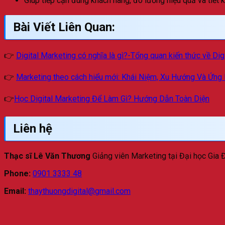
Giúp tiếp cận đúng khách hàng, đo lường hiệu quả và tiết k
Bài Viết Liên Quan:
👉
Digital Marketing có nghĩa là gì?-Tổng quan kiến thức về Dig
👉
Marketing theo cách hiểu mới: Khái Niệm, Xu Hướng Và Ứng
👉
Học Digital Marketing Để Làm Gì? Hướng Dẫn Toàn Diện
Liên hệ
Thạc sĩ Lê Văn Thương
Giảng viên Marketing tại Đại học Gia
Phone:
0901 3333 48
Email:
thaythuongdigital@gmail.com