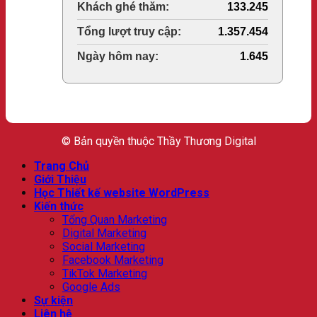
Last 30 Days Views:
133.245
Total Views:
1.357.454
Total Users:
1.645
© Bản quyền thuộc Thầy Thương Digital
Trang Chủ
Giới Thiệu
Học Thiết kế website WordPress
Kiến thức
Tổng Quan Marketing
Digital Marketing
Social Marketing
Facebook Marketing
TikTok Marketing
Google Ads
Sự kiện
Liên hệ