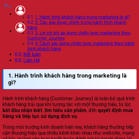
1. Hành trình khách hàng trong marketing là gì?
2. Các giai đoạn chính trong hành trình khách
hàng
3. Lợi ích khi áp dụng chiến lược marketing theo
Customer Journey
4. Cách xây dựng chiến lược marketing theo hành
trình khách hàng
Kết luận
Liên Hệ
1. Hành trình khách hàng trong marketing là
gì?
Hành trình khách hàng (Customer Journey) là toàn bộ quá trình
khách hàng trải qua khi tương tác với một thương hiệu, từ lúc
bắt đầu nhận biết
,
tìm hiểu sản phẩm
, đến
quyết định mua
hàng và tiếp tục sử dụng dịch vụ
.
Trong môi trường kinh doanh hiện nay, khách hàng thường tiếp
cận thương hiệu qua nhiều kênh khác nhau như website, mạng
xã hội, quảng cáo trực tuyến hoặc đánh giá từ người dùng. Vì