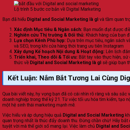
Lộ trình 5 bước cơ bản về Digital Marketing
Bạn đã hiểu
Digital and Social Marketing là gì
và tầm quan trọ
Xác định Mục tiêu & Ngân sách:
Bạn muốn đạt được điều
Nghiên cứu Thị trường & Đối thủ:
Khách hàng của bạn đan
Lựa chọn Kênh Phù hợp:
Dựa trên mục tiêu, ngân sách v
và SEO, trong khi cửa hàng thời trang ưu tiên Instagram
Xây dựng Kế hoạch Nội dung & Hoạt động:
Lên lịch đăn
Triển khai, Theo dõi & Tối ưu:
Bắt tay vào thực hiện, sử 
thức về
Digital and Social Marketing là gì
sẽ giúp bạn t
Kết Luận: Nắm Bắt Tương Lai Cùng Digi
Qua bài viết này, hy vọng bạn đã có cái nhìn rõ ràng và sâu sắc 
doanh nghiệp trong thế kỷ 21. Từ việc tối ưu hóa tìm kiếm, tạo n
một hệ sinh thái marketing mạnh mẽ.
Việc hiểu và áp dụng hiệu quả
Digital and Social Marketing
kh
quan trọng nhất là thúc đẩy doanh thu. Đừng chần chừ! Hãy bắt
tuyệt vời mà thế giới số mang lại. Việc làm chủ
Digital and Soci