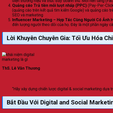
diện thương hiệu và thúc đẩy doanh thu. Mỗi nền tảng (Fac
Quảng cáo Trả tiền mỗi lượt nhấp (PPC)
(Pay-Per-Click
(quảng cáo trên kết quả tìm kiếm Google) và quảng cáo tr
SEO và marketing
Influencer Marketing – Hợp Tác Cùng Người Có Ảnh 
đến lượng người theo dõi của họ. Đây là một phần ngày cà
Lời Khuyên Chuyên Gia: Tối Ưu Hóa Chi
ThS. Lê Văn Thương
“Hãy xây dựng chiến lược digital & social marketing dựa trê
Bắt Đầu Với Digital and Social Marketi