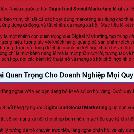
lẫn. Nhiều người tự hỏi
Digital and Social Marketing là gì
và li
ữ bao trùm, chỉ tất cả các hoạt động marketing sử dụng các thiết
 ứng dụng di động, và tất nhiên, cả mạng xã hội. Mục tiêu là kết 
 là một nhánh con quan trọng của Digital Marketing, tập trung
ch
thương hiệu, tương tác với khách hàng, quảng bá sản phẩm/dịch v
thường được sử dụng để nhấn mạnh sự kết hợp chặt chẽ và tầm 
ông chỉ là một kênh riêng lẻ mà là một phần cốt lõi, tương tác và 
tích hợp, nơi các kênh kỹ thuật số và mạng xã hội phối hợp nhịp
 Lại Quan Trọng Cho Doanh Nghiệp Mọi Qu
đồng nghĩa với việc bạn đang bỏ lỡ vô số cơ hội vàng. Dưới đây là 
kết nối hàng tỷ người.
Digital and Social Marketing
giúp bạn vượ
t số và mạng xã hội cho phép bạn nhắm mục tiêu cực kỳ chi tiết d
h lý tưởng để trò chuyện trực tiếp, lắng nghe phản hồi và xây dự