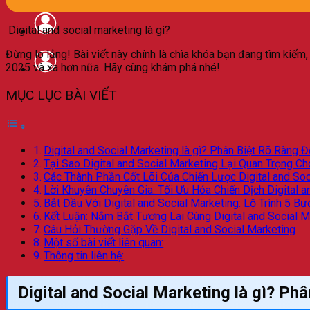
Digital and social marketing là gì?
Đừng lo lắng! Bài viết này chính là chìa khóa bạn đang tìm kiế
2025 và xa hơn nữa. Hãy cùng khám phá nhé!
MỤC LỤC BÀI VIẾT
Digital and Social Marketing là gì? Phân Biệt Rõ Ràng 
Tại Sao Digital and Social Marketing Lại Quan Trọng 
Các Thành Phần Cốt Lõi Của Chiến Lược Digital and Soc
Lời Khuyên Chuyên Gia: Tối Ưu Hóa Chiến Dịch Digital 
Bắt Đầu Với Digital and Social Marketing: Lộ Trình 5 B
Kết Luận: Nắm Bắt Tương Lai Cùng Digital and Social M
Câu Hỏi Thường Gặp Về Digital and Social Marketing
Một số bài viết liên quan:
Thông tin liên hệ:
Digital and Social Marketing là gì? Ph