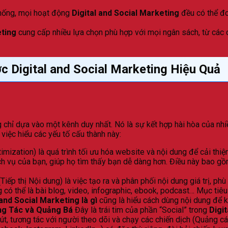
thống, mọi hoạt động
Digital and Social Marketing
đều có thể đo 
eting
cung cấp nhiều lựa chọn phù hợp với mọi ngân sách, từ các c
 Digital and Social Marketing Hiệu Quả
chỉ dựa vào một kênh duy nhất. Nó là sự kết hợp hài hòa của nh
iệc hiểu các yếu tố cấu thành này:
mization) là quá trình tối ưu hóa website và nội dung để cải thiệ
 vụ của bạn, giúp họ tìm thấy bạn dễ dàng hơn. Điều này bao gồm 
Tiếp thị Nội dung) là việc tạo ra và phân phối nội dung giá trị, p
có thể là bài blog, video, infographic, ebook, podcast… Mục tiêu 
 and Social Marketing là gì
cũng là hiểu cách dùng nội dung để kế
ơng Tác và Quảng Bá
Đây là trái tim của phần “Social” trong
Digi
hút, tương tác với người theo dõi và chạy các chiến dịch (Quảng c