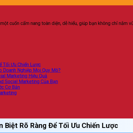
m, một cuốn cẩm nang toàn diện, dễ hiểu, giúp bạn không chỉ nắm
Để Tối Ưu Chiến Lược
Cho Doanh Nghiệp Mọi Quy Mô?
ial Marketing Hiệu Quả
and Social Marketing Của Bạn
ước Cơ Bản
arketing
ân Biệt Rõ Ràng Để Tối Ưu Chiến Lược