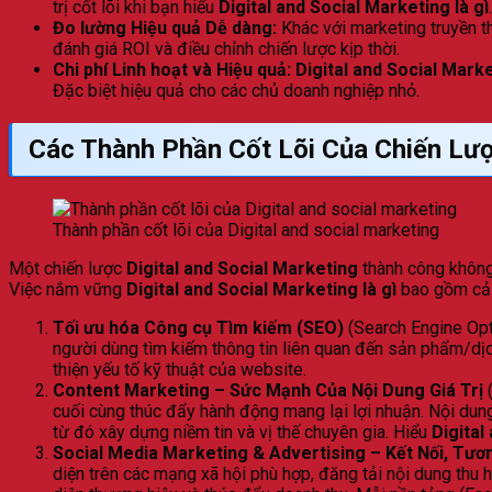
trị cốt lõi khi bạn hiểu
Digital and Social Marketing là gì
.
Đo lường Hiệu quả Dễ dàng:
Khác với marketing truyền 
đánh giá ROI và điều chỉnh chiến lược kịp thời.
Chi phí Linh hoạt và Hiệu quả:
Digital and Social Mark
Đặc biệt hiệu quả cho các chủ doanh nghiệp nhỏ.
Các Thành Phần Cốt Lõi Của Chiến Lược
Thành phần cốt lõi của Digital and social marketing
Một chiến lược
Digital and Social Marketing
thành công không 
Việc nắm vững
Digital and Social Marketing là gì
bao gồm cả v
Tối ưu hóa Công cụ Tìm kiếm (SEO)
(Search Engine Opti
người dùng tìm kiếm thông tin liên quan đến sản phẩm/dịch
thiện yếu tố kỹ thuật của website.
Content Marketing – Sức Mạnh Của Nội Dung Giá Trị
(
cuối cùng thúc đẩy hành động mang lại lợi nhuận. Nội dung 
từ đó xây dựng niềm tin và vị thế chuyên gia. Hiểu
Digital
Social Media Marketing & Advertising – Kết Nối, Tư
diện trên các mạng xã hội phù hợp, đăng tải nội dung thu 