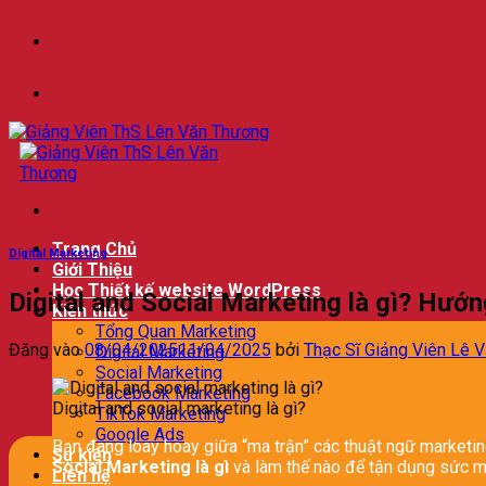
Bỏ
qua
nội
dung
Trang Chủ
Digital Marketing
Giới Thiệu
Học Thiết kế website WordPress
Digital and Social Marketing là gì? Hư
Kiến thức
Tổng Quan Marketing
Đăng vào
08/04/2025
11/04/2025
bởi
Thạc Sĩ Giảng Viên Lê 
Digital Marketing
Social Marketing
Facebook Marketing
Digital and social marketing là gì?
TikTok Marketing
Google Ads
Bạn đang loay hoay giữa “ma trận” các thuật ngữ marketin
Sự kiện
Social Marketing là gì
và làm thế nào để tận dụng sức 
Liên hệ