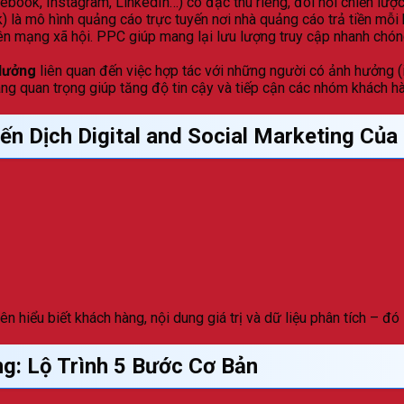
ebook, Instagram, LinkedIn…) có đặc thù riêng, đòi hỏi chiến lược
) là mô hình quảng cáo trực tuyến nơi nhà quảng cáo trả tiền mỗ
ên mạng xã hội. PPC giúp mang lại lưu lượng truy cập nhanh chóng
Hưởng
liên quan đến việc hợp tác với những người có ảnh hưởng 
ng quan trọng giúp tăng độ tin cậy và tiếp cận các nhóm khách h
ến Dịch Digital and Social Marketing Của
n hiểu biết khách hàng, nội dung giá trị và dữ liệu phân tích – đó
ng: Lộ Trình 5 Bước Cơ Bản