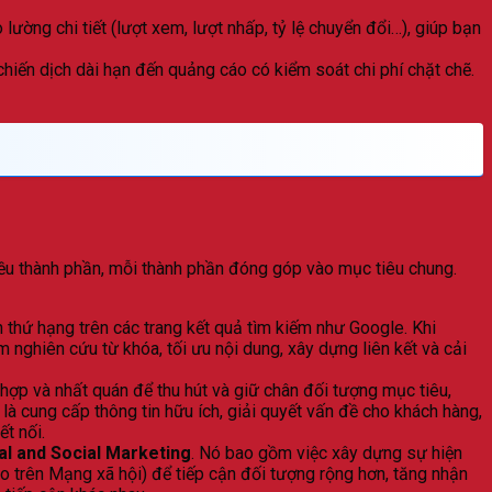
lường chi tiết (lượt xem, lượt nhấp, tỷ lệ chuyển đổi…), giúp bạn
hiến dịch dài hạn đến quảng cáo có kiểm soát chi phí chặt chẽ.
iều thành phần, mỗi thành phần đóng góp vào mục tiêu chung.
n thứ hạng trên các trang kết quả tìm kiếm như Google. Khi
nghiên cứu từ khóa, tối ưu nội dung, xây dựng liên kết và cải
hù hợp và nhất quán để thu hút và giữ chân đối tượng mục tiêu,
là cung cấp thông tin hữu ích, giải quyết vấn đề cho khách hàng,
t nối.
tal and Social Marketing
. Nó bao gồm việc xây dựng sự hiện
áo trên Mạng xã hội) để tiếp cận đối tượng rộng hơn, tăng nhận