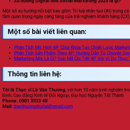
Xu hướng Digital and Social Marketing 2025 là gì?
Một số xu hướng nổi bật bao gồm: Trí tuệ nhân tạo (AI) trong cá 
tầm quan trọng ngày càng tăng của trải nghiệm khách hàng (CX) 
Một số bài viết liên quan:
Phân Tích Mô Hình 4P: Chìa Khóa Tạo Chiến Lược Market
Phân Tích Sản Phẩm Theo 4P: Hướng Dẫn Từ Chuyên Gia
Marketing Mix Là Gì? Giải Mã Chi Tiết 4P Với Ví Dụ Thực 
Thông tin liên hệ:
Tôi là Thạc sĩ Lê Văn Thương
, với hơn 10 năm kinh nghiệm tro
Định, Cao đẳng Kinh tế Đối Ngoại, Đại học Nguyễn Tất Thành.
Phone:
0901 3333 48
Mail:
thaythuongdigital@gmail.com