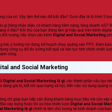
ng của nó. Vậy làm thế nào để bắt đầu? Dưới đây là lộ trình 5 bư
 gì (tăng nhận diện, có khách hàng tiềm năng, tăng doanh số)? 
g ở đâu? Đối thủ của bạn đang làm gì hiệu quả trên kênh digital
à đối tượng, hãy chọn các kênh
Digital and Social Marketing
phù
g bài, ý tưởng nội dung, kế hoạch chạy quảng cáo PPC. Đảm bảo 
dụng công cụ để đo lường kết quả và liên tục tinh chỉnh chiến lượ
hành công.
tal and Social Marketing
về
Digital and Social Marketing là gì
, các thành phần cấu tạo nê
ội dung giá trị, kết nối qua mạng xã hội, đến việc sử dụng quảng 
ông chỉ giúp bạn tiếp cận đúng khách hàng mục tiêu mà còn xây d
 đầu xây dựng hoặc tối ưu hóa chiến lược
Digital and Social Mar
al Marketing là gì
chính là làm chủ tương lai kinh doanh của bạn.