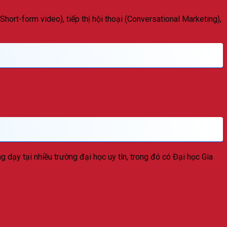
hort-form video), tiếp thị hội thoại (Conversational Marketing),
g dạy tại nhiều trường đại học uy tín, trong đó có Đại học Gia