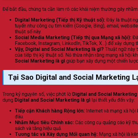
Để bắt đầu, chúng ta cần làm rõ các khái niệm thường gây nhầm 
Digital Marketing (Tiếp thị Kỹ thuật số):
Đây là thuật ng
tuyến như công cụ tìm kiếm (Google, Bing), email, website,
thuật số này.
Social Media Marketing (Tiếp thị qua Mạng xã hội):
Đây
Facebook, Instagram, LinkedIn, TikTok, X…) để xây dựng 
Vậy, Digital and Social Marketing là gì?
Thuật ngữ này 
của tiếp thị kỹ thuật số. Nó thừa nhận rằng mạng xã hội kh
Social Marketing là gì
giúp bạn xây dựng một chiến lược 
Tại Sao Digital and Social Marketing
Trong kỷ nguyên số, việc phớt lờ
Digital and Social Marketing
dụng
Digital and Social Marketing là gì
lại thiết yếu đến vậy:
Tiếp cận Khách hàng Rộng lớn:
Internet và mạng xã hội 
đâu.
Nhắm Mục tiêu Chính xác:
Các công cụ quảng cáo kỹ thuậ
sách và tăng hiệu quả.
Tương tác và Xây dựng Mối quan hệ:
Mạng xã hội là kên