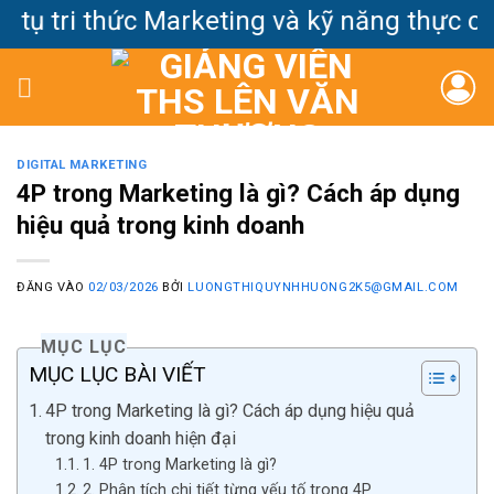
Bỏ
ụ tri thức Marketing và kỹ năng thực chiế
qua
nội
dung
DIGITAL MARKETING
4P trong Marketing là gì? Cách áp dụng
hiệu quả trong kinh doanh
ĐĂNG VÀO
02/03/2026
BỞI
LUONGTHIQUYNHHUONG2K5@GMAIL.COM
MỤC LỤC
MỤC LỤC BÀI VIẾT
4P trong Marketing là gì? Cách áp dụng hiệu quả
trong kinh doanh hiện đại
1. 4P trong Marketing là gì?
2. Phân tích chi tiết từng yếu tố trong 4P