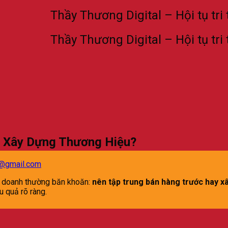
Thầy Thương Digital – Hội tụ tri thức 
Thầy Thương Digital – Hội tụ tri thức 
y Xây Dựng Thương Hiệu?
5@gmail.com
nh doanh thường băn khoăn:
nên tập trung bán hàng trước hay x
u quả rõ ràng.