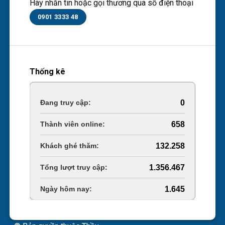
Hãy nhắn tin hoặc gọi thương qua số điện thoại
0901 3333 48
Thống kê
Online Visitors:
0
Today's Views:
658
Last 30 Days Views:
132.258
Total Views:
1.356.467
Total Users:
1.645