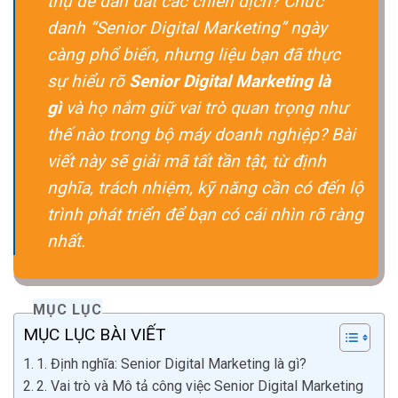
thụ để dẫn dắt các chiến dịch? Chức
danh “Senior Digital Marketing” ngày
càng phổ biến, nhưng liệu bạn đã thực
sự hiểu rõ
Senior Digital Marketing là
gì
và họ nắm giữ vai trò quan trọng như
thế nào trong bộ máy doanh nghiệp? Bài
viết này sẽ giải mã tất tần tật, từ định
nghĩa, trách nhiệm, kỹ năng cần có đến lộ
trình phát triển để bạn có cái nhìn rõ ràng
nhất.
MỤC LỤC
MỤC LỤC BÀI VIẾT
1. Định nghĩa: Senior Digital Marketing là gì?
2. Vai trò và Mô tả công việc Senior Digital Marketing