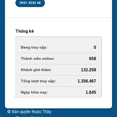
0901 3333 48
Thống kê
Online Visitors:
0
Today's Views:
658
Last 30 Days Views:
132.258
Total Views:
1.356.467
Total Users:
1.645
© Bản quyền thuộc Thầy