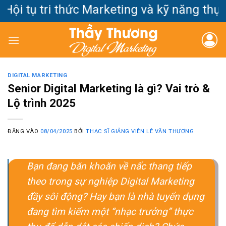
Bỏ
 tụ tri thức Marketing và kỹ năng thực c
qua
nội
dung
DIGITAL MARKETING
Senior Digital Marketing là gì? Vai trò &
Lộ trình 2025
ĐĂNG VÀO
08/04/2025
BỞI
THẠC SĨ GIẢNG VIÊN LÊ VĂN THƯƠNG
Bạn đang băn khoăn về nấc thang tiếp
theo trong sự nghiệp Digital Marketing
đầy sôi động? Hay bạn là nhà tuyển dụng
đang tìm kiếm một “nhạc trưởng” thực