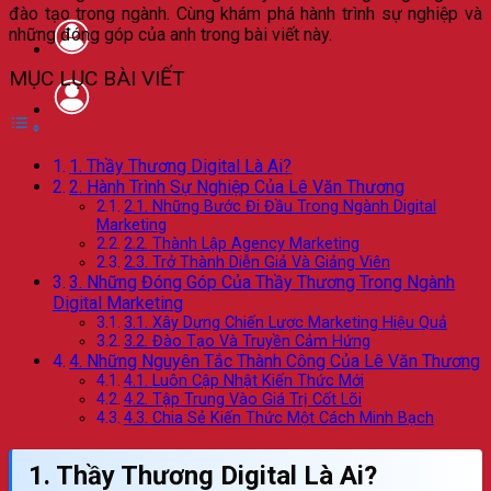
đào tạo trong ngành. Cùng khám phá hành trình sự nghiệp và
những đóng góp của anh trong bài viết này.
MỤC LỤC BÀI VIẾT
1. Thầy Thương Digital Là Ai?
2. Hành Trình Sự Nghiệp Của Lê Văn Thương
2.1. Những Bước Đi Đầu Trong Ngành Digital
Marketing
2.2. Thành Lập Agency Marketing
2.3. Trở Thành Diễn Giả Và Giảng Viên
3. Những Đóng Góp Của Thầy Thương Trong Ngành
Digital Marketing
3.1. Xây Dựng Chiến Lược Marketing Hiệu Quả
3.2. Đào Tạo Và Truyền Cảm Hứng
4. Những Nguyên Tắc Thành Công Của Lê Văn Thương
4.1. Luôn Cập Nhật Kiến Thức Mới
4.2. Tập Trung Vào Giá Trị Cốt Lõi
4.3. Chia Sẻ Kiến Thức Một Cách Minh Bạch
1. Thầy Thương Digital Là Ai?