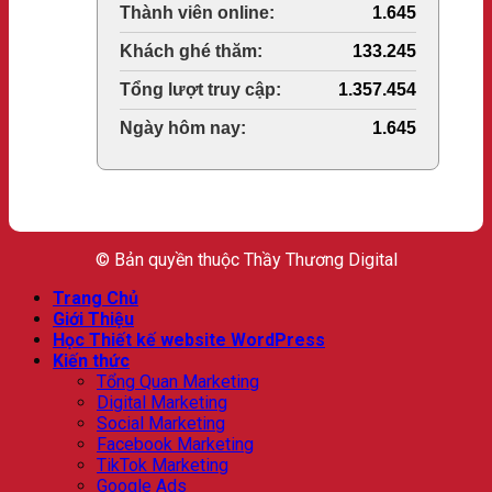
Today's Views:
1.645
Last 30 Days Views:
133.245
Total Views:
1.357.454
Total Users:
1.645
© Bản quyền thuộc Thầy Thương Digital
Trang Chủ
Giới Thiệu
Học Thiết kế website WordPress
Kiến thức
Tổng Quan Marketing
Digital Marketing
Social Marketing
Facebook Marketing
TikTok Marketing
Google Ads