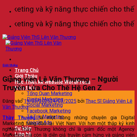
Bỏ
keting và kỹ năng thực chiến cho thế hệ l
qua
nội
keting và kỹ năng thực chiến cho thế hệ l
dung
Giới thiệu
Trang Chủ
Giới Thiệu
Giảng viên Lê Văn Thương – Người
Học Thiết kế website WordPress
Truyền Lửa Cho Thế Hệ Gen Z
Kiến thức
Tổng Quan Marketing
Digital Marketing
Đăng vào
19/03/2025
24/03/2025
bởi
Thạc Sĩ Giảng Viên Lê
Social Marketing
Văn Thương
Facebook Marketing
TikTok Marketing
Thầy Thương
là một trong những chuyên gia Digital
Google Ads
Marketing hàng đầu tại Việt Nam. Với hơn một thập kỷ kinh
Sự kiện
nghiệm, Thầy Thương không chỉ là giám đốc một Agency
Liên hệ
Marketing mà còn là diễn giả truyền cảm hứng và giảng viên