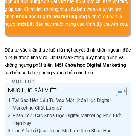
bạn đã đến đúng nơi! Bài viết này sẽ là kim chỉ nam chi tiết,
giúp bạn định hình rõ ràng nhu cầu bản thân và tự tin lựa
chọn
Khóa học Digital Marketing
ưng ý nhất, dù bạn là
người mới bắt đầu hay muốn nâng cao trình độ chuyên sâu.
Đầu tư vào kiến thức luôn là một quyết định khôn ngoan, đặc
biệt là trong lĩnh vực Digital Marketing đầy năng động và
không ngừng phát triển. Một
Khóa học Digital Marketing
bài bản sẽ là bệ phóng vững chắc cho bạn.
MỤC LỤC
MỤC LỤC BÀI VIẾT
Tại Sao Nên Đầu Tư Vào Một Khóa Học Digital
Marketing Chất Lượng?
Phân Loại Các Khóa Học Digital Marketing Phổ Biến
Hiện Nay
Các Yếu Tố Quan Trọng Khi Lựa Chọn Khóa Học