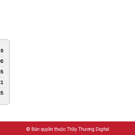
0
90
35
21
45
© Bản quyền thuộc Thầy Thương Digital