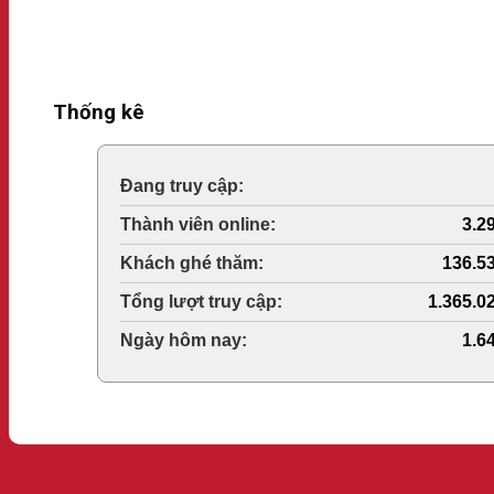
Thống kê
Online Visitors:
Today's Views:
3.2
Last 30 Days Views:
136.5
Total Views:
1.365.0
Total Users:
1.6