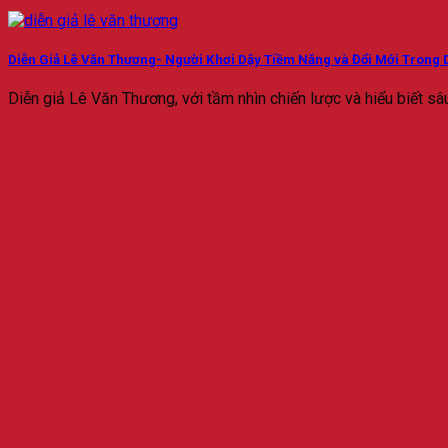
Diễn Giả Lê Văn Thương- Người Khơi Dậy Tiềm Năng và Đổi Mới Trong D
Diễn giả Lê Văn Thương, với tầm nhìn chiến lược và hiểu biết sâu 