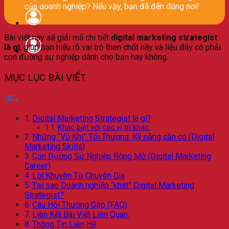
của doanh nghiệp? Nếu vậy, bạn đã đến đúng nơi!
Bài viết này sẽ giải mã chi tiết
digital marketing strategist
là gì
, giúp bạn hiểu rõ vai trò then chốt này và liệu đây có phải
con đường sự nghiệp dành cho bạn hay không.
MỤC LỤC BÀI VIẾT
Digital Marketing Strategist là gì?
Khác biệt với các vị trí khác:
Những “Vũ Khí” Tối Thượng: Kỹ năng cần có (Digital
Marketing Skills)
Con Đường Sự Nghiệp Rộng Mở (Digital Marketing
Career)
Lời Khuyên Từ Chuyên Gia
Tại sao Doanh nghiệp “khát” Digital Marketing
Strategist?
Câu Hỏi Thường Gặp (FAQ)
Liên Kết Bài Viết Liên Quan:
Thông Tin Liên Hệ