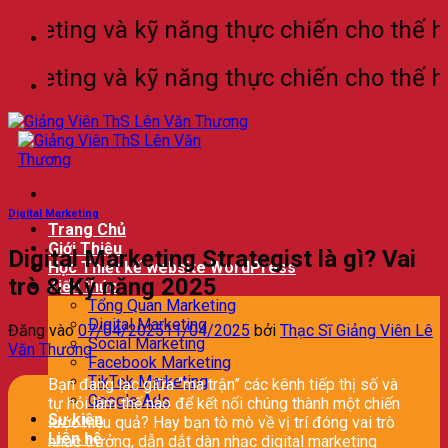
Bỏ
eting và kỹ năng thực chiến cho thế hệ là
qua
nội
eting và kỹ năng thực chiến cho thế hệ là
dung
Digital Marketing
Trang Chủ
Giới Thiệu
Digital Marketing Strategist là gì? Vai
Học Thiết kế website WordPress
trò & Kỹ năng 2025
Kiến thức
Tổng Quan Marketing
Digital Marketing
Đăng vào
07/04/2025
11/04/2025
bởi
Thạc Sĩ Giảng Viên Lê
Social Marketing
Văn Thương
Facebook Marketing
TikTok Marketing
Bạn đang lạc giữa “ma trận” các kênh tiếp thị số và
Google Ads
tự hỏi làm thế nào để kết nối chúng thành một chiến
Sự kiện
lược hiệu quả? Hay bạn tò mò về vị trí đóng vai trò
Liên hệ
nhạc trưởng, dẫn dắt dàn nhạc digital marketing