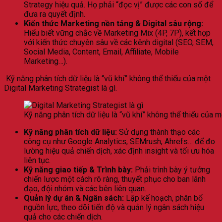
Strategy hiệu quả. Họ phải “đọc vị” được các con số để
đưa ra quyết định.
Kiến thức Marketing nền tảng & Digital sâu rộng:
Hiểu biết vững chắc về Marketing Mix (4P, 7P), kết hợp
với kiến thức chuyên sâu về các kênh digital (SEO, SEM,
Social Media, Content, Email, Affiliate, Mobile
Marketing…).
Kỹ năng phân tích dữ liệu là “vũ khí” không thể thiếu của một
Digital Marketing Strategist là gì.
Kỹ năng phân tích dữ liệu là “vũ khí” không thể thiếu của mộ
Kỹ năng phân tích dữ liệu:
Sử dụng thành thạo các
công cụ như Google Analytics, SEMrush, Ahrefs… để đo
lường hiệu quả chiến dịch, xác định insight và tối ưu hóa
liên tục.
Kỹ năng giao tiếp & Trình bày:
Phải trình bày ý tưởng
chiến lược một cách rõ ràng, thuyết phục cho ban lãnh
đạo, đội nhóm và các bên liên quan.
Quản lý dự án & Ngân sách:
Lập kế hoạch, phân bổ
nguồn lực, theo dõi tiến độ và quản lý ngân sách hiệu
quả cho các chiến dịch.