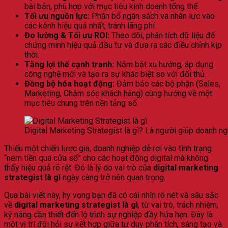
bài bản, phù hợp với mục tiêu kinh doanh tổng thể.
Tối ưu nguồn lực:
Phân bổ ngân sách và nhân lực vào
các kênh hiệu quả nhất, tránh lãng phí.
Đo lường & Tối ưu ROI:
Theo dõi, phân tích dữ liệu để
chứng minh hiệu quả đầu tư và đưa ra các điều chỉnh kịp
thời.
Tăng lợi thế cạnh tranh:
Nắm bắt xu hướng, áp dụng
công nghệ mới và tạo ra sự khác biệt so với đối thủ.
Đồng bộ hóa hoạt động:
Đảm bảo các bộ phận (Sales,
Marketing, Chăm sóc khách hàng) cùng hướng về một
mục tiêu chung trên nền tảng số.
Digital Marketing Strategist là gì? Là người giúp doanh n
Thiếu một chiến lược gia, doanh nghiệp dễ rơi vào tình trạng
“ném tiền qua cửa sổ” cho các hoạt động digital mà không
thấy hiệu quả rõ rệt. Đó là lý do vai trò của
digital marketing
strategist là gì
ngày càng trở nên quan trọng.
Qua bài viết này, hy vọng bạn đã có cái nhìn rõ nét và sâu sắc
về
digital marketing strategist là gì
, từ vai trò, trách nhiệm,
kỹ năng cần thiết đến lộ trình sự nghiệp đầy hứa hẹn. Đây là
một vị trí đòi hỏi sự kết hợp giữa tư duy phân tích, sáng tạo và