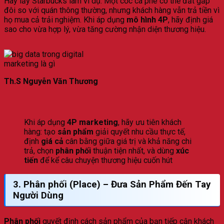
Hãy lấy Starbucks làm ví dụ. Một cốc cà phê có thể đắt gấp
đôi so với quán thông thường, nhưng khách hàng vẫn trả tiền vì
họ mua cả trải nghiệm. Khi áp dụng
mô hình 4P
, hãy định giá
sao cho vừa hợp lý, vừa tăng cường nhận diện thương hiệu.
Th.S Nguyễn Văn Thương
Khi áp dụng
4P marketing
, hãy ưu tiên khách
hàng: tạo
sản phẩm
giải quyết nhu cầu thực tế,
định
giá cả
cân bằng giữa giá trị và khả năng chi
trả, chọn
phân phối
thuận tiện nhất, và dùng
xúc
tiến
để kể câu chuyện thương hiệu cuốn hút
3.
Phân phối (Place)
– Đưa Sản Phẩm Đến Tay
Người Dùng
Phân phối
quyết định cách sản phẩm của bạn tiếp cận khách