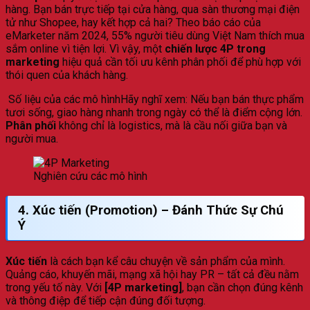
hàng. Bạn bán trực tiếp tại cửa hàng, qua sàn thương mại điện
tử như Shopee, hay kết hợp cả hai? Theo báo cáo của
eMarketer năm 2024, 55% người tiêu dùng Việt Nam thích mua
sắm online vì tiện lợi. Vì vậy, một
chiến lược 4P trong
marketing
hiệu quả cần tối ưu kênh phân phối để phù hợp với
thói quen của khách hàng.
Số liệu của các mô hìnhHãy nghĩ xem: Nếu bạn bán thực phẩm
tươi sống, giao hàng nhanh trong ngày có thể là điểm cộng lớn.
Phân phối
không chỉ là logistics, mà là cầu nối giữa bạn và
người mua.
Nghiên cứu các mô hình
4.
Xúc tiến (Promotion)
– Đánh Thức Sự Chú
Ý
Xúc tiến
là cách bạn kể câu chuyện về sản phẩm của mình.
Quảng cáo, khuyến mãi, mạng xã hội hay PR – tất cả đều nằm
trong yếu tố này. Với
[4P marketing]
, bạn cần chọn đúng kênh
và thông điệp để tiếp cận đúng đối tượng.