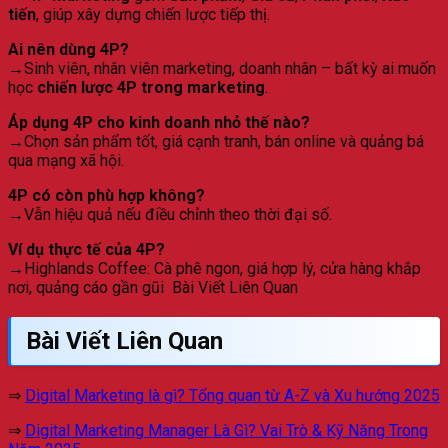
tiến
, giúp xây dựng chiến lược tiếp thị.
Ai nên dùng 4P?
→Sinh viên, nhân viên marketing, doanh nhân – bất kỳ ai muốn
học
chiến lược 4P trong marketing
.
Áp dụng 4P cho kinh doanh nhỏ thế nào?
→Chọn sản phẩm tốt, giá cạnh tranh, bán online và quảng bá
qua mạng xã hội.
4P có còn phù hợp không?
→Vẫn hiệu quả nếu điều chỉnh theo thời đại số.
Ví dụ thực tế của 4P?
→Highlands Coffee: Cà phê ngon, giá hợp lý, cửa hàng khắp
nơi, quảng cáo gần gũi Bài Viết Liên Quan
Bài Viết Liên Quan
⇒
Digital Marketing là gì? Tổng quan từ A-Z và Xu hướng 2025
⇒
Digital Marketing Manager Là Gì? Vai Trò & Kỹ Năng Trong