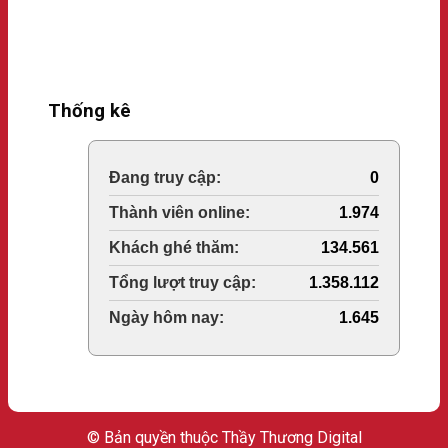
Thống kê
Online Visitors:
0
Today's Views:
1.974
Last 30 Days Views:
134.561
Total Views:
1.358.112
Total Users:
1.645
© Bản quyền thuộc Thầy Thương Digital