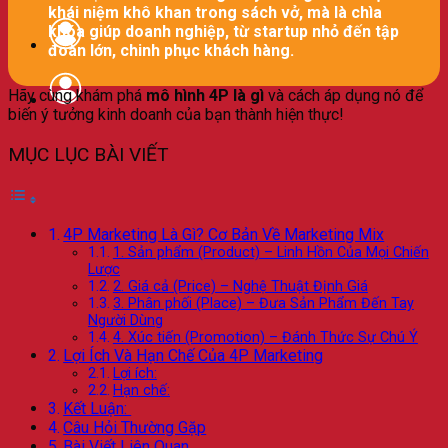
khái niệm khô khan trong sách vở, mà là chìa
khóa giúp doanh nghiệp, từ startup nhỏ đến tập
đoàn lớn, chinh phục khách hàng.
Hãy cùng khám phá
mô hình 4P là gì
và cách áp dụng nó để
biến ý tưởng kinh doanh của bạn thành hiện thực!
MỤC LỤC BÀI VIẾT
4P Marketing Là Gì? Cơ Bản Về Marketing Mix
1. Sản phẩm (Product) – Linh Hồn Của Mọi Chiến
Lược
2. Giá cả (Price) – Nghệ Thuật Định Giá
3. Phân phối (Place) – Đưa Sản Phẩm Đến Tay
Người Dùng
4. Xúc tiến (Promotion) – Đánh Thức Sự Chú Ý
Lợi Ích Và Hạn Chế Của 4P Marketing
Lợi ích:
Hạn chế:
Kết Luận:
Câu Hỏi Thường Gặp
Bài Viết Liên Quan