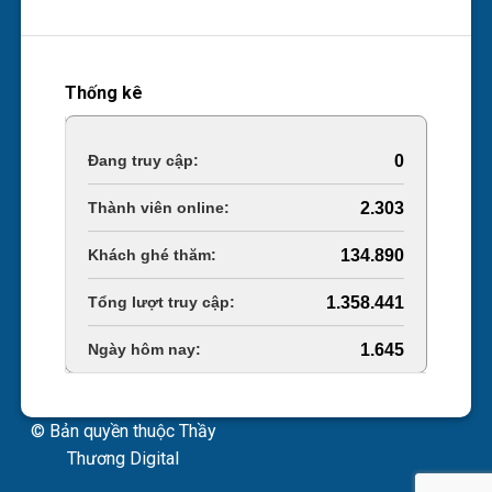
Thống kê
Online Visitors:
0
Today's Views:
2.303
Last 30 Days Views:
134.890
Total Views:
1.358.441
Total Users:
1.645
© Bản quyền thuộc Thầy
Thương Digital