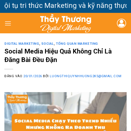
Bỏ
ụ tri thức Marketing và kỹ năng thực chi
qua
nội
dung
DIGITAL MARKETING
,
SOCIAL
,
TỔNG QUAN MARKETING
Social Media Hiệu Quả Không Chỉ Là
Đăng Bài Đều Đặn
ĐĂNG VÀO
20/01/2026
BỞI
LUONGTHIQUYNHHUONG2K5@GMAIL.COM