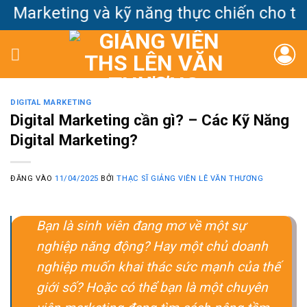
Bỏ
Marketing và kỹ năng thực chiến cho thế h
qua
nội
dung
DIGITAL MARKETING
Digital Marketing cần gì? – Các Kỹ Năng
Digital Marketing?
ĐĂNG VÀO
11/04/2025
BỞI
THẠC SĨ GIẢNG VIÊN LÊ VĂN THƯƠNG
Bạn là sinh viên đang mơ về một sự
nghiệp năng động? Hay một chủ doanh
nghiệp muốn khai thác sức mạnh của thế
giới số? Hoặc có thể bạn là một chuyên