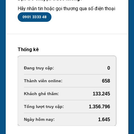
Hãy nhắn tin hoặc gọi thương qua số điện thoại
0901 3333 48
Thống kê
Online Visitors:
0
Today's Views:
658
Last 30 Days Views:
133.245
Total Views:
1.356.796
Total Users:
1.645