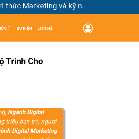
c Marketing và kỹ năng thực chiến cho thế
HỨC
SỰ KIỆN
LIÊN HỆ
ộ Trình Cho
ng,
Ngành Digital
 triệu bạn trẻ, người
ành Digital Marketing