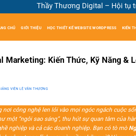
Thầy Thương Digital – Hội tụ tri thứ
ANG CHỦ
GIỚI THIỆU
HỌC THIẾT KẾ WEBSITE WORDPRESS
KIẾN T
l Marketing: Kiến Thức, Kỹ Năng & L
GIẢNG VIÊN LÊ VĂN THƯƠNG
g nơi công nghệ len lỏi vào mọi ngóc ngách cuộc số
hư một “ngôi sao sáng”, thu hút sự quan tâm của hàng
hề nghiệp và cả các doanh nghiệp. Bạn có tò mò
Ng