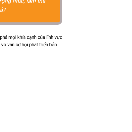
rọng nhất, làm thế
ả?
m phá mọi khía cạnh của lĩnh vực
vô vàn cơ hội phát triển bản