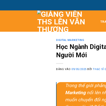
Bỏ
qua
nội
dung
TR
DIGITAL MARKETING
Học Ngành Digita
Người Mới
ĐĂNG VÀO
09/05/2025
BỞI
THẠC SĨ 
Trong thế giới phẳn
Marketing
nổi lên n
muốn chuyển đổi ng