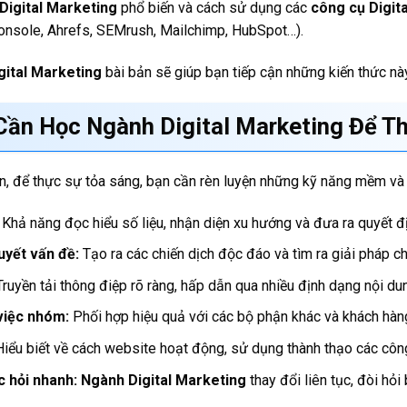
Digital Marketing
phổ biến và cách sử dụng các
công cụ Digit
onsole, Ahrefs, SEMrush, Mailchimp, HubSpot…).
gital Marketing
bài bản sẽ giúp bạn tiếp cận những kiến thức này
Cần Học Ngành Digital Marketing
Để Th
, để thực sự tỏa sáng, bạn cần rèn luyện những kỹ năng mềm và 
Khả năng đọc hiểu số liệu, nhận diện xu hướng và đưa ra quyết đ
uyết vấn đề:
Tạo ra các chiến dịch độc đáo và tìm ra giải pháp c
ruyền tải thông điệp rõ ràng, hấp dẫn qua nhiều định dạng nội du
việc nhóm:
Phối hợp hiệu quả với các bộ phận khác và khách hàn
iểu biết về cách website hoạt động, sử dụng thành thạo các công
c hỏi nhanh:
Ngành Digital Marketing
thay đổi liên tục, đòi hỏi