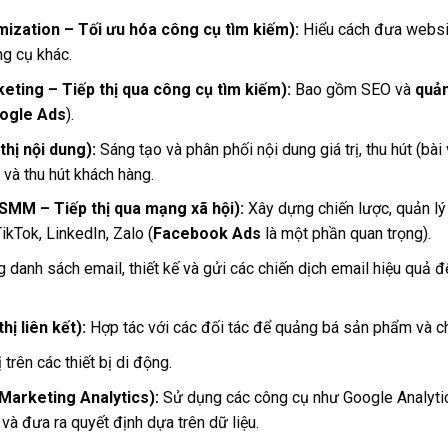
ization – Tối ưu hóa công cụ tìm kiếm):
Hiểu cách đưa websit
g cụ khác.
ting – Tiếp thị qua công cụ tìm kiếm):
Bao gồm SEO và
quản
ogle Ads
).
hị nội dung):
Sáng tạo và phân phối nội dung giá trị, thu hút (bài 
và thu hút khách hàng.
SMM – Tiếp thị qua mạng xã hội):
Xây dựng chiến lược, quản lý
kTok, LinkedIn, Zalo (
Facebook Ads
là một phần quan trọng).
danh sách email, thiết kế và gửi các chiến dịch email hiệu quả 
hị liên kết):
Hợp tác với các đối tác để quảng bá sản phẩm và ch
 trên các thiết bị di động.
 (Marketing Analytics):
Sử dụng các công cụ như Google Analytic
 và đưa ra quyết định dựa trên dữ liệu.