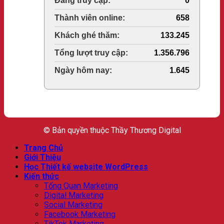
Online Visitors:
0
Today's Views:
658
Last 30 Days Views:
133.245
Total Views:
1.356.796
Total Users:
1.645
© Bản quyền thuộc Thầy Thương Digital
Trang Chủ
Giới Thiệu
Học Thiết kế website WordPress
Kiến thức
Tổng Quan Marketing
Digital Marketing
Social Marketing
Facebook Marketing
TikTok Marketing