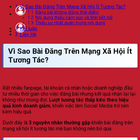
Vì Sao Bài Đăng Trên Mạng Xã Hội Ít Tương Tác?
Đăng bài không đúng thời điểm
Nội dung thiếu cảm xúc và tính kết nối
Thiếu sự nhất quán trong nội dung
Kết luận
Liên Hệ
Vì Sao Bài Đăng Trên Mạng Xã Hội Ít
Tương Tác?
Rất nhiều fanpage, tài khoản cá nhân hoặc doanh nghiệp đầu
tư nhiều thời gian cho việc đăng bài nhưng kết quả nhận lại lại
không như mong đợi.
Lượt tương tác thấp kéo theo hiệu
quả kinh doanh giảm
, khiến việc làm Social Media trở nên
kém hiệu quả.
Dưới đây là
3 nguyên nhân thường gặp
khiến bài đăng trên
mạng xã hội ít tương tác mà bạn không nên bỏ qua.