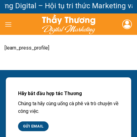
Bỏ
ng Digital – Hội tụ tri thức Marketing v
qua
nội
dung
[learn_press_profile]
Hãy bắt đầu hợp tác Thương
Chúng ta hãy cùng uống cà phê và trò chuyện về
công việc.
GỬI EMAIL